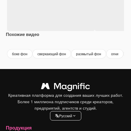
Похожие видео
Premium
Premium
Premium
Premium
боке фон
сверкающий фон
размытый фон
огни
с
Креативная платформа для создания ваших лучших работ.
Более 1 миллиона подписчиков среди креаторов,
предприятий, агентств и студий.
Pусский
Продукция