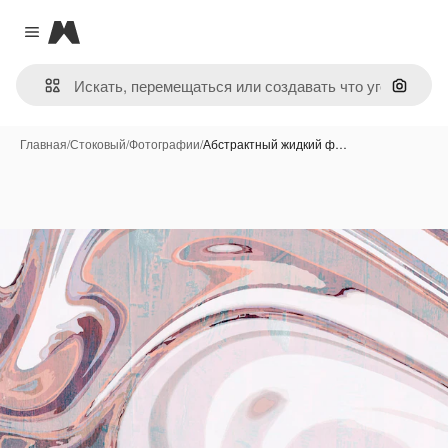
Magnific
Close menu
Поиск 
Главная
/
Стоковый
/
Фотографии
/
Абстрактный жидкий ф…