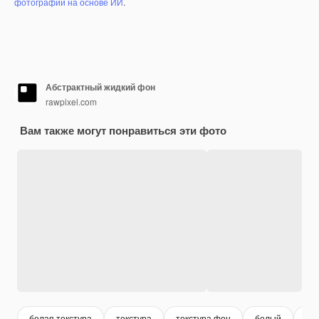
фотографий на основе ИИ
.
Абстрактный жидкий фон
rawpixel.com
Вам также могут понравиться эти фото
белая текстура
текстура
текстура фон
белый
бе