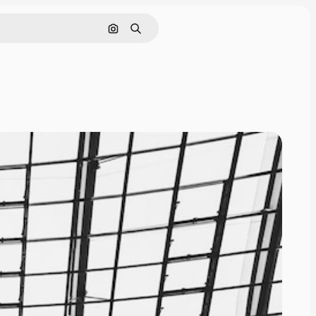
Поиск по изображению
Поиск