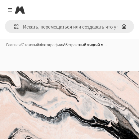
Magnific
Close menu
Поиск 
Главная
/
Стоковый
/
Фотографии
/
Абстрактный жидкий м…