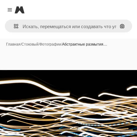
Magnific
Close menu
Поиск 
Главная
/
Стоковый
/
Фотографии
/
Абстрактные размытия…