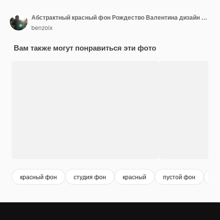
Абстрактный красный фон Рождество Валентина дизайн макета, студия, комната, веб-шаблон, бизнес-отчет с плавным кругом градиентного цвета.
benzoix
Вам также могут понравиться эти фото
красный фон
студия фон
красный
пустой фон
re