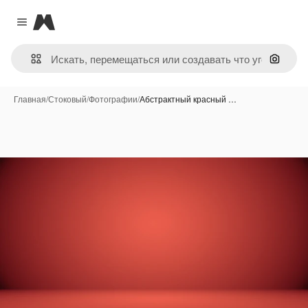
Magnific
Close menu
Поиск 
Главная
/
Стоковый
/
Фотографии
/
Абстрактный красный …