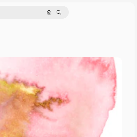
Поиск по изображению
Поиск