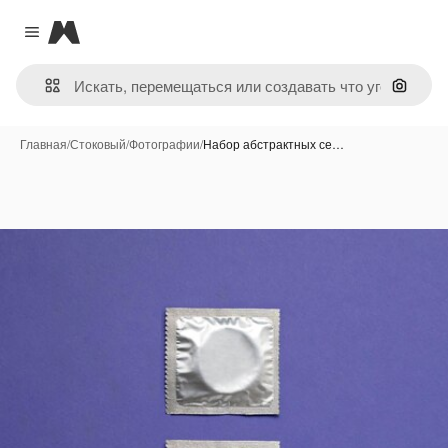
Magnific
Close menu
Поиск 
Главная
/
Стоковый
/
Фотографии
/
Набор абстрактных се…