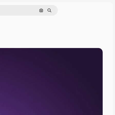
Поиск по изображению
Поиск