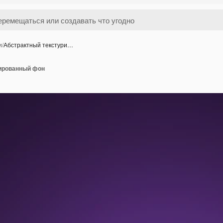
и
/
Абстрактный текстури…
ированный фон