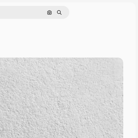
Поиск по изображению
Поиск