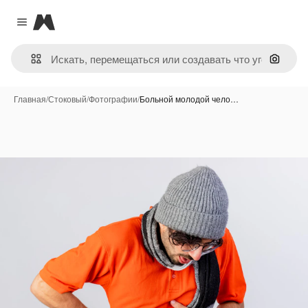
Magnific
Close menu
Поиск 
Главная
/
Стоковый
/
Фотографии
/
Больной молодой чело…