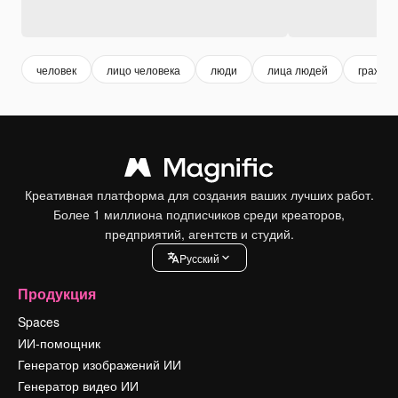
человек
лицо человека
люди
лица людей
гражда
Креативная платформа для создания ваших лучших работ.
Более 1 миллиона подписчиков среди креаторов,
предприятий, агентств и студий.
Pусский
Продукция
Spaces
ИИ-помощник
Генератор изображений ИИ
Генератор видео ИИ