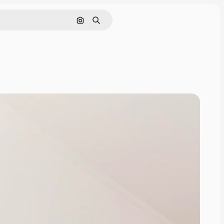
Поиск по изображению
Поиск