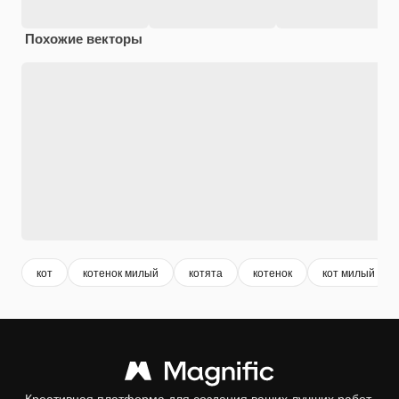
Похожие векторы
кот
котенок милый
котята
котенок
кот милый
Креативная платформа для создания ваших лучших работ.