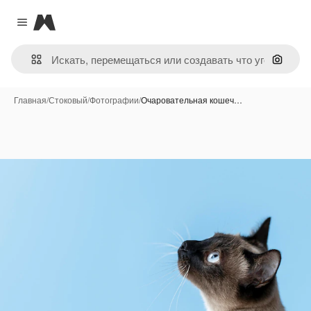
Magnific
Close menu
Поиск 
Главная
/
Стоковый
/
Фотографии
/
Очаровательная кошеч…