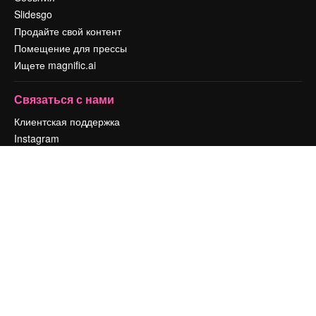
Slidesgo
Продайте свой контент
Помещение для прессы
Ищете magnific.ai
Связаться с нами
Клиентская поддержка
Instagram
YouTube
LinkedIn
TikTok
Discord
X
Reddit
Copyright © 2010-
2026
Freepik Company S.L.U.
Все права защищены
.