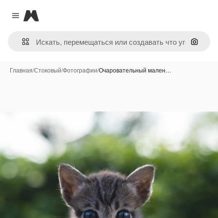
Magnific
Close menu
Поиск 
Главная
/
Стоковый
/
Фотографии
/
Очаровательный мален…