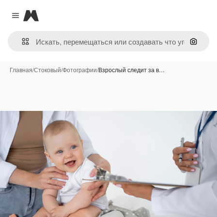
Magnific
Close menu
Поиск 
Главная
/
Стоковый
/
Фотографии
/
Взрослый следит за в…