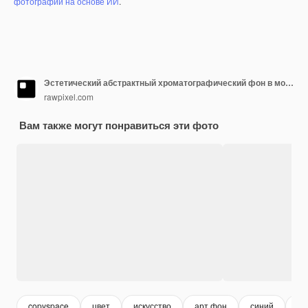
фотографий на основе ИИ
.
Эстетический абстрактный хроматографический фон в монотонном виде
rawpixel.com
Вам также могут понравиться эти фото
copyspace
цвет
искусство
арт фон
синий
ди