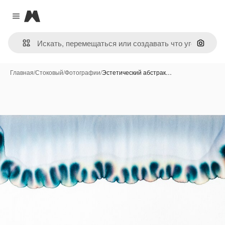
Magnific
Close menu
Поиск 
Главная
/
Стоковый
/
Фотографии
/
Эстетический абстрак…