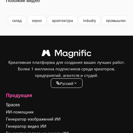
Похожие видео
Premium
Premium
Premium
Premium
склад
зерно
архитектура
industry
промышленнос
Креативная платформа для создания ваших лучших работ.
Более 1 миллиона подписчиков среди креаторов,
предприятий, агентств и студий.
Pусский
Продукция
Spaces
ИИ-помощник
Генератор изображений ИИ
Генератор видео ИИ