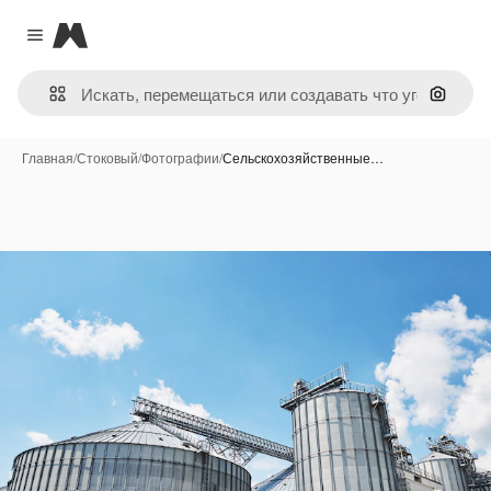
Magnific
Close menu
Поиск 
Главная
/
Стоковый
/
Фотографии
/
Сельскохозяйственные…