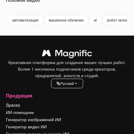
Premium
Premium
Premium
Premium
Сгенериров
автоматизация
машинное обучение
ai
робот человек
Креативная платформа для создания ваших лучших работ.
Более 1 миллиона подписчиков среди креаторов,
предприятий, агентств и студий.
Pусский
Продукция
Spaces
ИИ-помощник
Генератор изображений ИИ
Генератор видео ИИ
Генератор голоса на основе ИИ