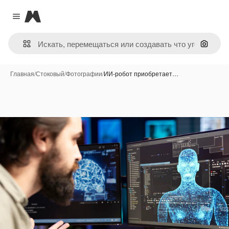
Magnific
Close menu
Поиск 
Главная
/
Стоковый
/
Фотографии
/
ИИ-робот приобретает…