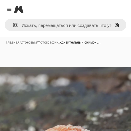
Magnific
Close menu
Поиск 
Главная
/
Стоковый
/
Фотографии
/
Удивительный снимок …