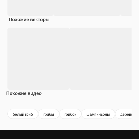
Похожие векторы
Похожие видео
Premium
Premium
Premium
Premium
Сгенериров
белый гриб
грибы
грибок
шампиньоны
дерево