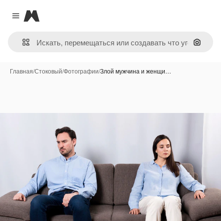
Magnific
Close menu
Поиск 
Главная
/
Стоковый
/
Фотографии
/
Злой мужчина и женщи…