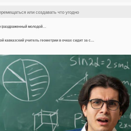
и
/
раздраженный молодой…
раздраженный молодой кавказский учитель геометрии в очках сидит за столом со школьными принадлежностями в классе, держа указатель, глядя вперед, показывая пустую руку