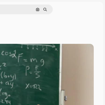
Поиск по изображению
Поиск