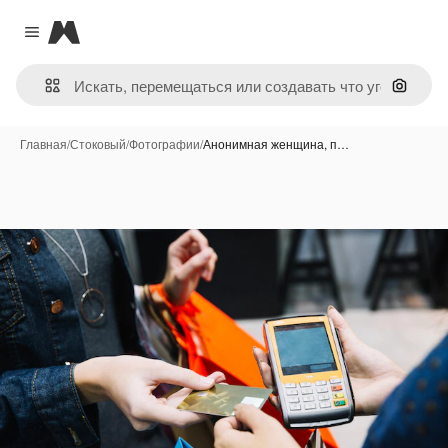
Magnific
Close menu
Поиск 
Главная
/
Стоковый
/
Фотографии
/
Анонимная женщина, п…