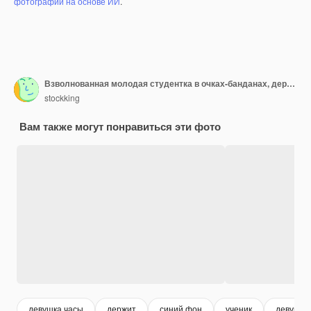
фотографий на основе ИИ
.
Взволнованная молодая студентка в очках-банданах, держащая большие блокноты с ручкой, глядя на камеру, кусая губу, показывая будильник на синем фоне
stockking
Вам также могут понравиться эти фото
девушка часы
держит
синий фон
ученик
девушка