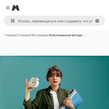
Magnific
Close menu
Поиск 
Главная
/
Стоковый
/
Фотографии
/
Взволнованная молода…