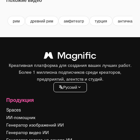
Premium
Premium
Сгенерировано с помощью ИИ
Premium
Premium
рим
древний рим
амфитеатр
турция
античная гр
Креативная платформа для создания ваших лучших работ.
Более 1 миллиона подписчиков среди креаторов,
предприятий, агентств и студий.
Pусский
Продукция
Spaces
ИИ-помощник
Генератор изображений ИИ
Генератор видео ИИ
Генератор голоса на основе ИИ