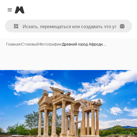
Magnific
Close menu
Поиск 
Главная
/
Стоковый
/
Фотографии
/
Древний город Афроди…