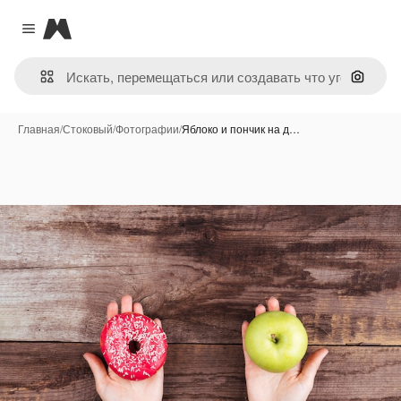
Magnific
Close menu
Поиск 
Главная
/
Стоковый
/
Фотографии
/
Яблоко и пончик на д…