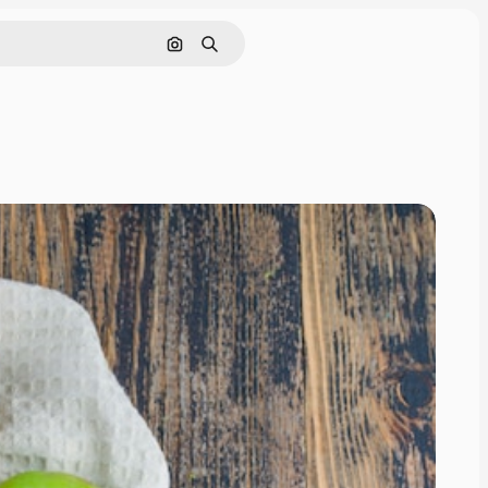
Поиск по изображению
Поиск