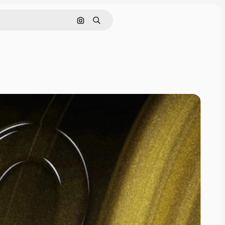
Поиск по изображению
Поиск