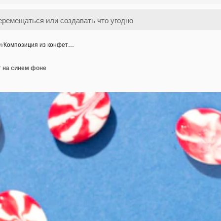
и
/
Композиция из конфет…
т на синем фоне