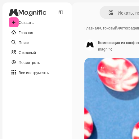
Создать
Главная
/
Стоковый
/
Фотографи
Главная
Поиск
Композиция из конфе
magnific
Стоковый
Посмотреть
Все инструменты