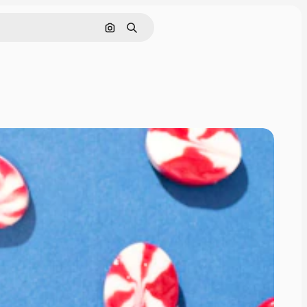
Поиск по изображению
Поиск