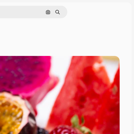
Поиск по изображению
Поиск