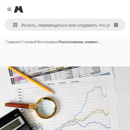
Magnific
Close menu
Поиск 
Главная
/
Стоковый
/
Фотографии
/
Расположение элемент…