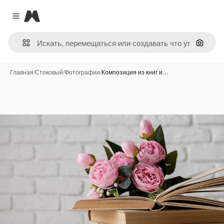
Magnific
Close menu
Поиск 
Главная
/
Стоковый
/
Фотографии
/
Композиция из книг и…