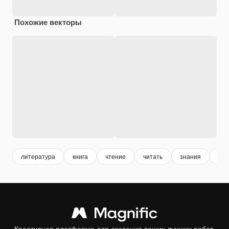
Похожие векторы
литература
книга
чтение
читать
знания
обр
Креативная платформа для создания ваших лучших работ.