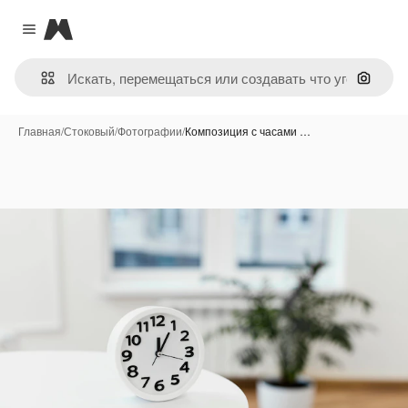
Magnific
Close menu
Поиск 
Главная
/
Стоковый
/
Фотографии
/
Композиция с часами …