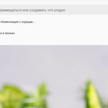
и
/
Композиция с огурцам…
и в банках