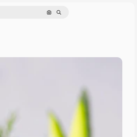
Поиск по изображению
Поиск