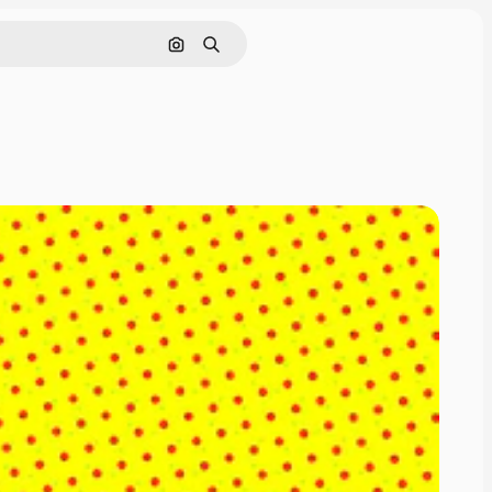
Поиск по изображению
Поиск