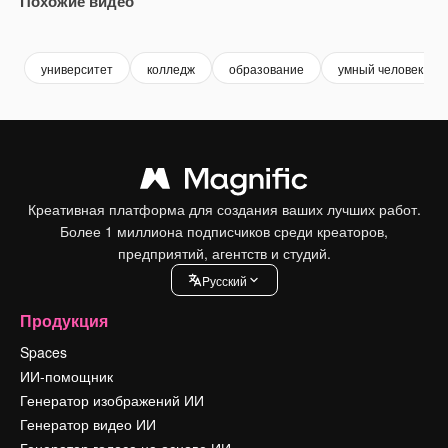
Похожие видео
Premium
Premium
Сгенерировано с помощью ИИ
Premium
Premium
университет
колледж
образование
умный человек
Креативная платформа для создания ваших лучших работ.
Более 1 миллиона подписчиков среди креаторов,
предприятий, агентств и студий.
Pусский
Продукция
Spaces
ИИ-помощник
Генератор изображений ИИ
Генератор видео ИИ