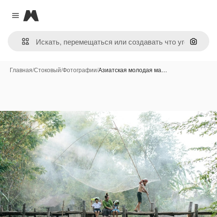
Magnific
Close menu
Поиск 
Главная
/
Стоковый
/
Фотографии
/
Азиатская молодая ма…