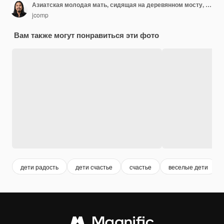
Азиатская молодая мать, сидящая на деревянном мосту, любит играть с двумя маленькими дочерьми в студенческой форме, держит банановый лист в руке, пожилой мужчина ходит с рыболовной сетью, копирует пространство, концепция сельского образа жизни
jcomp
Вам также могут понравиться эти фото
дети радость
дети счастье
счастье
веселые дети