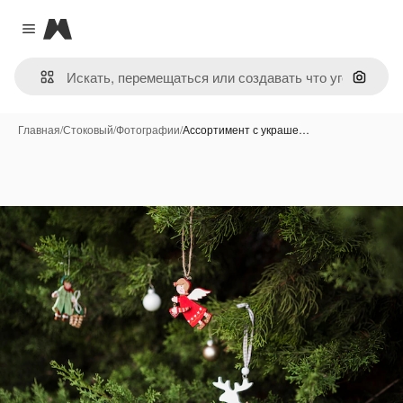
Magnific
Close menu
Поиск 
Главная
/
Стоковый
/
Фотографии
/
Ассортимент с украше…