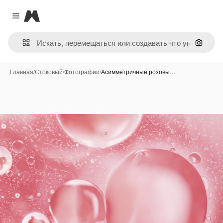
Magnific
Close menu
Поиск 
Главная
/
Стоковый
/
Фотографии
/
Асимметричные розовы…