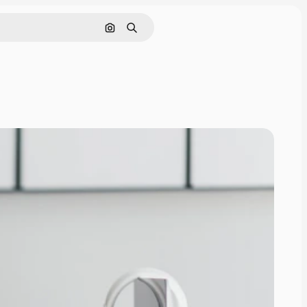
Поиск по изображению
Поиск