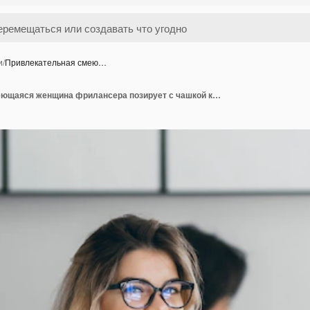
и
/
Привлекательная смею…
Привлекательная смеющаяся женщина фрилансера позирует с чашкой кофе на ее рабочем месте. Китайский студент в синей рубашке работает с документом в кампусе с подругой-блондинкой в очках.