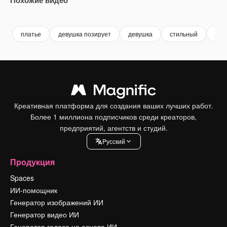
Premium
Premium
Premium
Premium
платье
девушка позирует
девушка
стильный
мод
Креативная платформа для создания ваших лучших работ.
Более 1 миллиона подписчиков среди креаторов,
предприятий, агентств и студий.
Pусский
Продукция
Spaces
ИИ-помощник
Генератор изображений ИИ
Генератор видео ИИ
Генератор голоса на основе ИИ