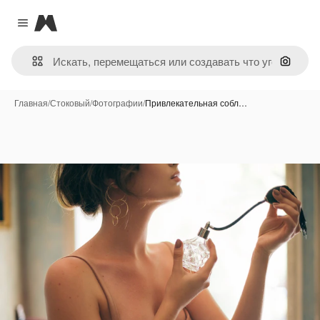
Magnific
Close menu
Поиск 
Главная
/
Стоковый
/
Фотографии
/
Привлекательная собл…