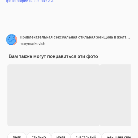
фотографий на основе ИИ
.
Привлекательная сексуальная стильная женщина в желтом стильном платье в джинсовой куртке, модный наряд, модный тренд весна-лето, солнечные, синие солнцезащитные очки, уличная мода, стиль хиппи, модные аксессуары
marymarkevich
Вам также могут понравиться эти фото
леди
стильно
мода
счастливый
женщина счастли