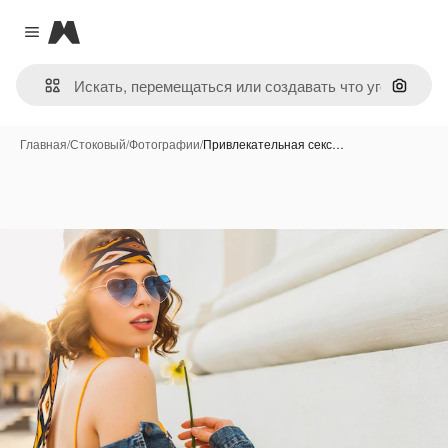
Magnific
Close menu
Поиск 
Главная
/
Стоковый
/
Фотографии
/
Привлекательная секс…