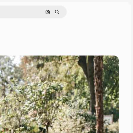
Поиск по изображению
Поиск