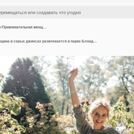
и
/
Привлекательная женщ…
Привлекательная женщина в серых джинсах развлекается в парке Блондинка в свитере позирует с улыбкой