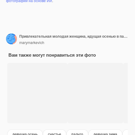
фотографий на основе ИИ
.
Привлекательная молодая женщина, идущая осенью в пальто.
marymarkevich
Вам также могут понравиться эти фото
девушка осень
счастье
пальто
девушка зима
дев