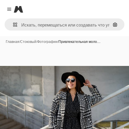
Magnific
Close menu
Поиск 
Главная
/
Стоковый
/
Фотографии
/
Привлекательная моло…