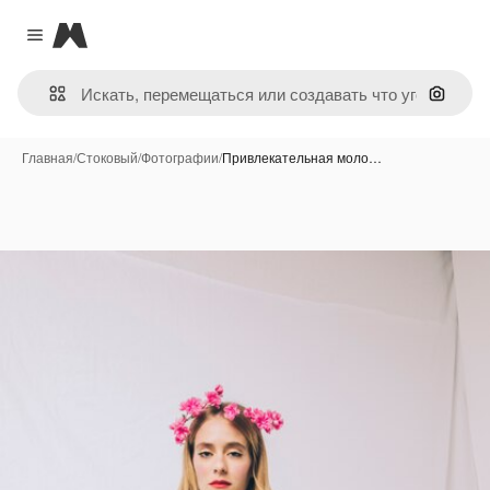
Magnific
Close menu
Поиск 
Главная
/
Стоковый
/
Фотографии
/
Привлекательная моло…