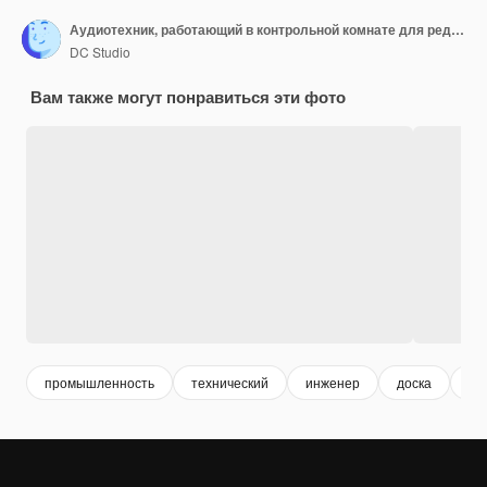
Аудиотехник, работающий в контрольной комнате для редактирования и обработки треков
DC Studio
Вам также могут понравиться эти фото
промышленность
технический
инженер
доска
об