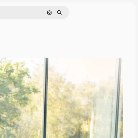
Поиск по изображению
Поиск