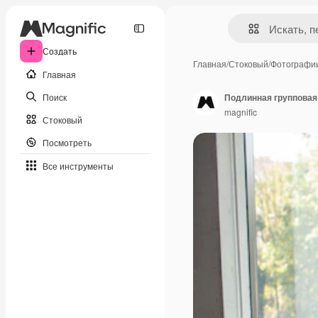
Создать
Главная
/
Стоковый
/
Фотографи
Главная
Поиск
Подлинная групповая
magnific
Стоковый
Посмотреть
Все инструменты