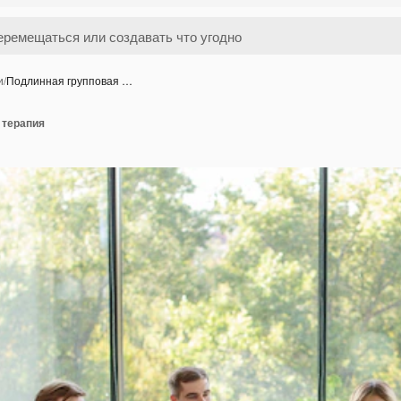
и
/
Подлинная групповая …
 терапия