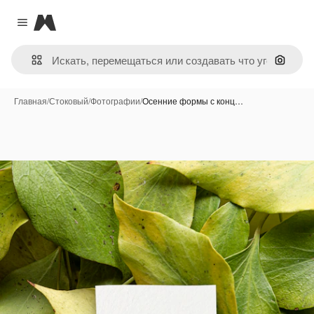
Magnific
Close menu
Поиск 
Главная
/
Стоковый
/
Фотографии
/
Осенние формы с конц…