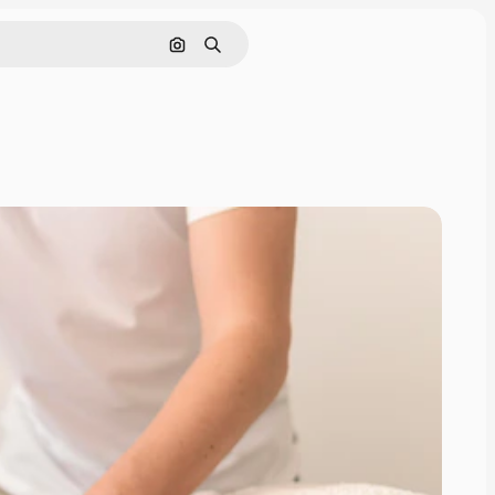
Поиск по изображению
Поиск