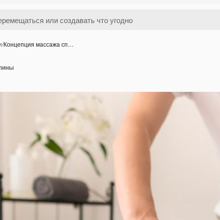
и
/
Концепция массажа сп…
спины