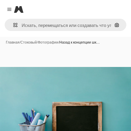
Magnific
Close menu
Поиск 
Главная
/
Стоковый
/
Фотографии
/
Назад к концепции шк…