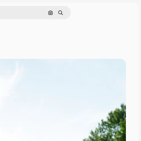
Поиск по изображению
Поиск