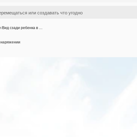
и
/
Вид сзади ребенка в …
снаряжении